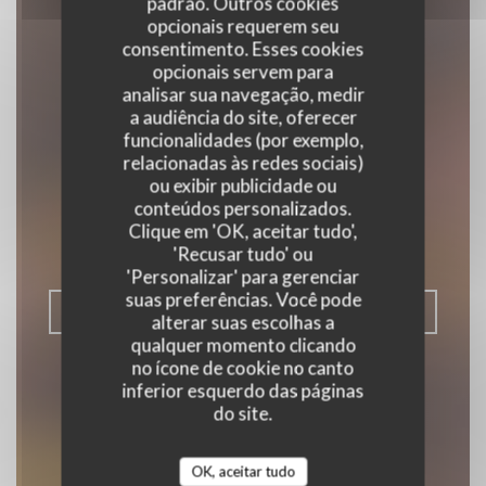
padrão. Outros cookies
opcionais requerem seu
consentimento. Esses cookies
opcionais servem para
analisar sua navegação, medir
a audiência do site, oferecer
funcionalidades (por exemplo,
La Ferme de la
relacionadas às redes sociais)
ou exibir publicidade ou
Choumette
conteúdos personalizados.
Clique em 'OK, aceitar tudo',
|
LES BELLEVILLE
'Recusar tudo' ou
'Personalizar' para gerenciar
suas preferências. Você pode
RESERVAR UMA MESA
alterar suas escolhas a
qualquer momento clicando
no ícone de cookie no canto
inferior esquerdo das páginas
do site.
OK, aceitar tudo