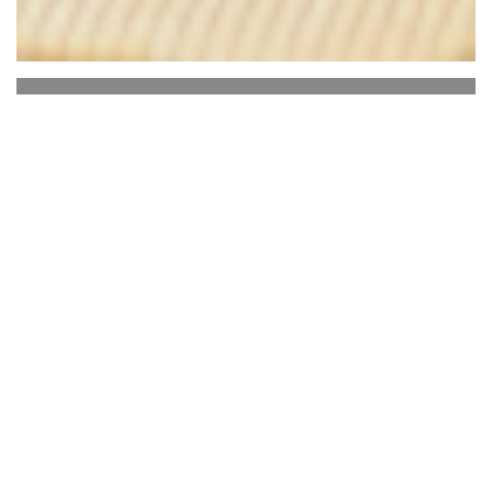
La Ferme de la
Choumette
Καλώς ήρθατε στο άτυπο εστιατόριο μας στην
καρδιά της κοιλάδας Bellevilles
Γενικές πληροφορίες